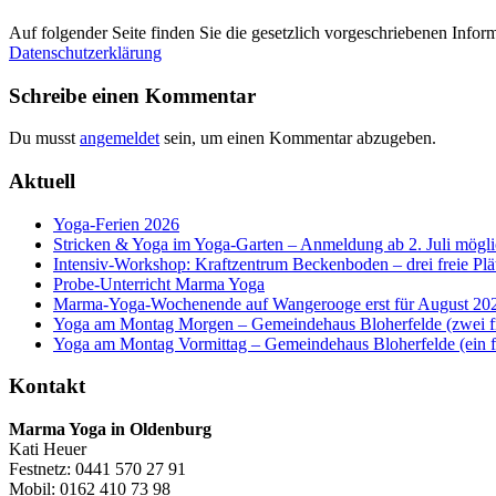
Auf folgender Seite finden Sie die gesetzlich vorgeschriebenen Info
Datenschutzerklärung
Schreibe einen Kommentar
Du musst
angemeldet
sein, um einen Kommentar abzugeben.
Aktuell
Yoga-Ferien 2026
Stricken & Yoga im Yoga-Garten – Anmeldung ab 2. Juli mögl
Intensiv-Workshop: Kraftzentrum Beckenboden – drei freie Plä
Probe-Unterricht Marma Yoga
Marma-Yoga-Wochenende auf Wangerooge erst für August 202
Yoga am Montag Morgen – Gemeindehaus Bloherfelde (zwei fre
Yoga am Montag Vormittag – Gemeindehaus Bloherfelde (ein fr
Kontakt
Marma Yoga in Oldenburg
Kati Heuer
Festnetz:
0441 570 27 91
Mobil:
0162 410 73 98