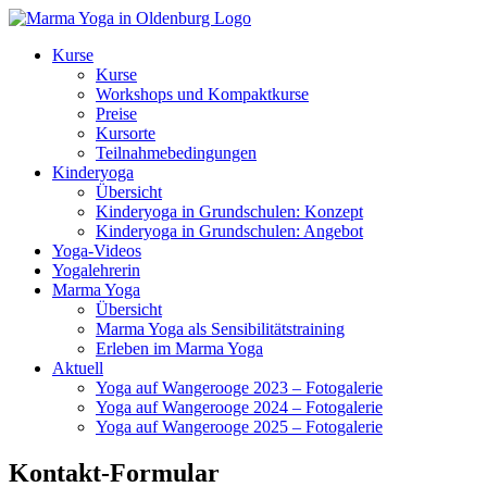
Kurse
Kurse
Workshops und Kompaktkurse
Preise
Kursorte
Teilnahmebedingungen
Kinderyoga
Übersicht
Kinderyoga in Grundschulen: Konzept
Kinderyoga in Grundschulen: Angebot
Yoga-Videos
Yogalehrerin
Marma Yoga
Übersicht
Marma Yoga als Sensibilitätstraining
Erleben im Marma Yoga
Aktuell
Yoga auf Wangerooge 2023 – Fotogalerie
Yoga auf Wangerooge 2024 – Fotogalerie
Yoga auf Wangerooge 2025 – Fotogalerie
Kontakt-Formular